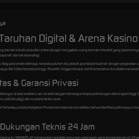
aya
ruhan Digital & Arena Kasino 
ng standar industri perjudian online dengan menyajikan ruang bermain interaktif yang sepenuh
ponsif, dan tak tertandingi.
 Bagi para analis olahraga, tersedia puluhan ribu jadwal
sportsbook
bulanan dengan pergerakan
o
akarya
Slot Video
beresolusi tinggi,
Roulette
, hingga interaksi
real-time
bersama
live dealer
menawan 
tas & Garansi Privasi
ibangun di atas arsitektur
server
solid dengan teknologi enkripsi perlindungan data tingkat tinggi
, adil (
fair play
), dan mustahil diintervensi.
terhadap protokol Kebijakan Privasi internasional memastikan bahwa identitas profil maupun riw
& Dukungan Teknis 24 Jam
 karena itu, MOMOPLAY menerjunkan spesialis dukungan pelanggan yang beroperasi penuh 24 jam 