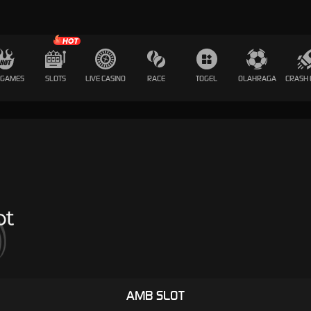
 GAMES
SLOTS
LIVE CASINO
RACE
TOGEL
OLAHRAGA
CRASH
AMB SLOT