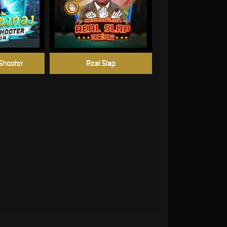
Shooter
Real Slap