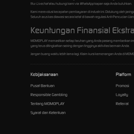
fitur
Livechat
atau hubungi kami via
WhatsApp
kapan saja Anda butuhkan.
Kami merevolusi kecepatan pembayaran di industri ini. Didukung oleh jari
Seluruh arus kas diawasi secara ketat di bawah regulasi Anti-Pencucian U
Keuntungan Finansial Ekstr
MOMOPLAY memastikan setiap taruhan yang Anda pasang memberikan imbal h
yang terus ditingkatkan seiring dengan tingginya aktivitas bermain Anda.
Jangan buang waktu lebih lama lagi. Klaim kursi kemenangan Anda di MOMOP
Kebijaksanaan
Platform
Pusat Bantuan
Promosi
Responsible Gambling
Loyalty
Tentang MOMOPLAY
Referral
Syarat dan Ketentuan