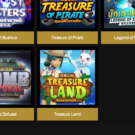
t Busters
Treasure of Pirate
Lagend of 
 Defusal
Treasure Land