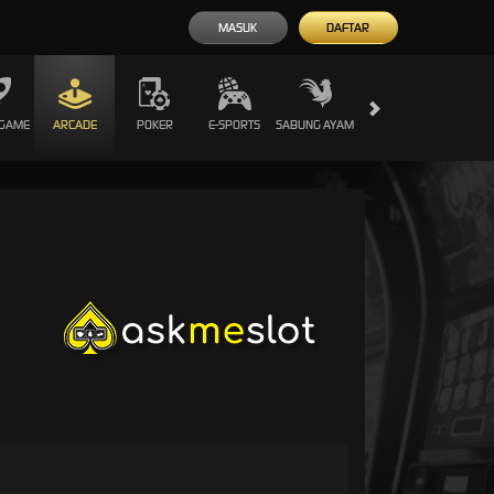
MASUK
DAFTAR
 GAME
ARCADE
POKER
E-SPORTS
SABUNG AYAM
PROMOSI