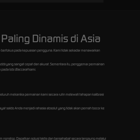
Paling Dinamis di Asia
nya berfokus pada kepuasan pengguna. Kami tidak sekadar menawarkan
dds
yang sangat cepat dan akurat. Sementara itu, penggemar permainan
pada lobi
Baccarat
kami.
. Seluruh mekanika permainan kami secara rutin melewati tahapan kalibrasi
ayat saldo Anda menjadi rahasia absolut yang tidak akan pernah bocor ke
nonstop. Dapatkan solusi taktis dan bersahabat secara langsung melalui