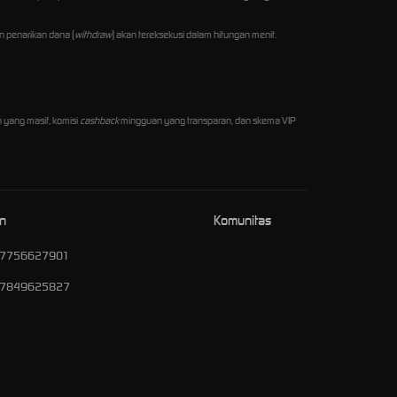
n penarikan dana (
withdraw
) akan tereksekusi dalam hitungan menit.
 yang masif, komisi
cashback
mingguan yang transparan, dan skema VIP
n
Komunitas
7756627901
7849625827