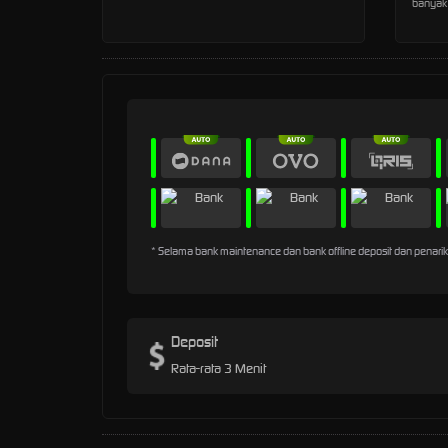
banyak 
* Selama bank maintenance dan bank offline deposit dan penarik
Deposit
Rata-rata 3 Menit