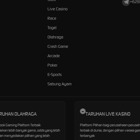
+628
Live Casino
Race
Togel
Olahraga
Crash Game
Arcade
Poker
E-Sports
Sabung Ayam
RUHAN OLAHRAGA
TARUHAN LIVE KASINO
ook Gaming Platform Terbaik
Platform Pilihan bagi perusahaan-perusa
kan lebih banyak game, odds yang lebih
terbaik di dunia, dengan pilihan variasi g
 dan menyediakan pilihan yang lebih
terbanyak