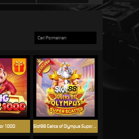
IDR
5,013,900.00
Mahjong Wins 3 – Black Scatter
a**a
IDR
4,762,300.00
Gates of Olympus Super Scatter
play****3
IDR
4,000,000.00
Gates of Olympus™
a**a
IDR
2,900,640.00
Gates of Olympus Super Scatter
sury****x
IDR
2,887,800.00
Starlight Princess™ 1000
kamb****7
IDR
2,802,000.00
Mahjong Wins 3 – Black Scatter
or 1000
Slot88 Gates of Olympus Super Scatter
risma****7
IDR
2,798,800.00