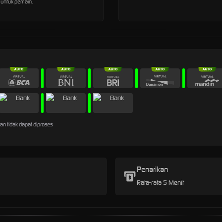
untuk pemain.
an tidak dapat diproses
Penarikan
Rata-rata 5 Menit