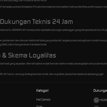
, adil (
fair play
), dan mustahil diintervensi.
terhadap protokol Kebijakan Privasi internasional memastikan bahwa identitas profil maupun riw
& Dukungan Teknis 24 Jam
 karena itu, MOMOPLAY menerjunkan spesialis dukungan pelanggan yang beroperasi penuh 24 jam 
ngan perbankan dan dompet elektronik lokal yang ekstensif, segala proses penyetoran modal maupu
ang (AML) demi kenyamanan transaksi Anda.
a & Skema Loyalitas
asil yang sepadan. Nikmati injeksi modal bermain ekstra melalui serangkaian bonus sambutan
LAY hari ini, rancang strategi taruhan Anda, dan wujudkan
jackpot
sensasional sekarang juga!
Kategori
Dukunga
Hot Games
+628
Slots