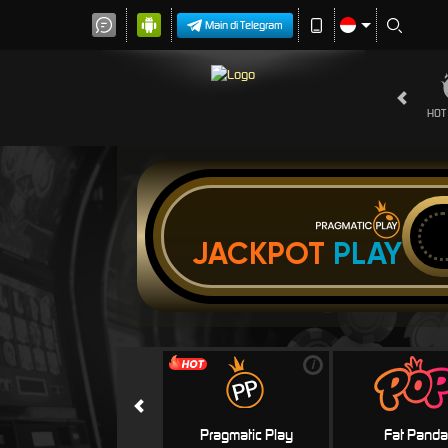
Main di Telegram
HOT
JACKPOT
PLAY
i
Pragmatic Play
Fat Pand