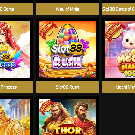
88 Gems
Way of Ninja
Slot88 Gates of 
 Princess
Slot88 Rush
Mochi Ma