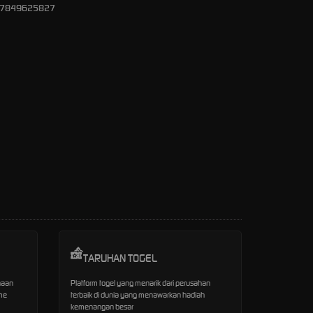
7849625827
TARUHAN TOGEL
haan
Platform togel yang menarik dari perusahan
ame
terbaik di dunia yang menawarkan hadiah
kemenangan besar