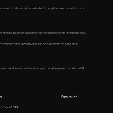
ayat saldo Anda menjadi rahasia absolut yang tidak akan pernah bocor ke
nonstop. Dapatkan solusi taktis dan bersahabat secara langsung melalui
n penarikan dana (
withdraw
) akan tereksekusi dalam hitungan menit.
 yang masif, komisi
cashback
mingguan yang transparan, dan skema VIP
n
Komunitas
7756627901