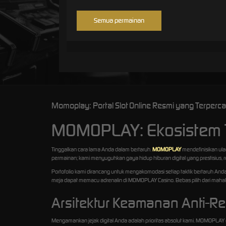
Semua permainan
Momoplay: Portal Slot Online Resmi yang Terperc
MOMOPLAY: Ekosistem Ta
Tinggalkan cara lama Anda dalam bertaruh.
MOMOPLAY
mendefinisikan ula
permainan; kami menyuguhkan gaya hidup hiburan digital yang prestisius, res
Portofolio kami dirancang untuk mengakomodasi setiap taktik bertaruh Anda.
meja dapat memacu adrenalin di MOMOPLAY Casino. Bebas pilih dari mah
Arsitektur Keamanan Anti-Re
Mengamankan jejak digital Anda adalah prioritas absolut kami. MOMOPLAY d