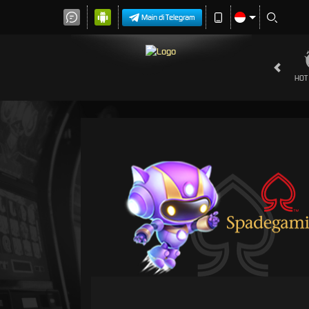
Main di Telegram
HOT