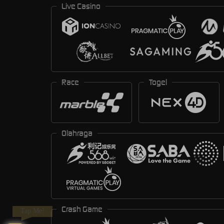
Live Casino
Race
Togel
Olahraga
Crash Game
Tap Me!