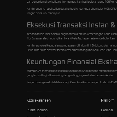
dan pengujian pihak ketiga untuk memastikan hasil putaran yang 100% murni
Kami mengunci rapat setiap detail pribadi Anda. Kepatuhan ketat MOMOPLAY 
tangan pihak luar mana pun.
Eksekusi Transaksi Instan 
Kendala teknis tidak boleh menghentikan rentetan kemenangan Anda. Oleh
fitur
Livechat
atau hubungi kami via
WhatsApp
kapan saja Anda butuhkan.
Kami merevolusi kecepatan pembayaran di industri ini. Didukung oleh jari
Seluruh arus kas diawasi secara ketat di bawah regulasi Anti-Pencucian U
Keuntungan Finansial Ekstr
MOMOPLAY memastikan setiap taruhan yang Anda pasang memberikan imbal h
yang terus ditingkatkan seiring dengan tingginya aktivitas bermain Anda.
Jangan buang waktu lebih lama lagi. Klaim kursi kemenangan Anda di MOMOP
Kebijaksanaan
Platform
Pusat Bantuan
Promosi