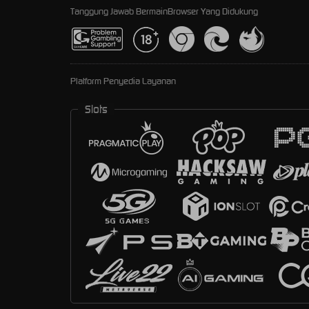
Tanggung Jawab Bermain
Browser Yang Didukung
Platform Penyedia Layanan
Slots