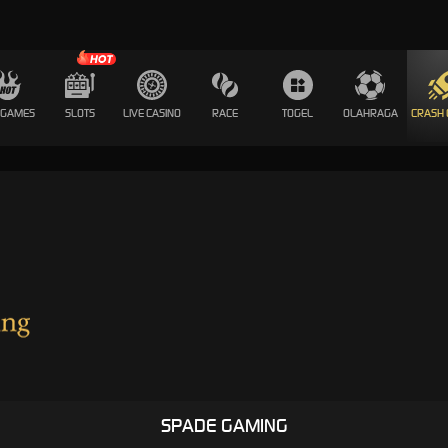
 GAMES
SLOTS
LIVE CASINO
RACE
TOGEL
OLAHRAGA
CRASH
SPADE GAMING