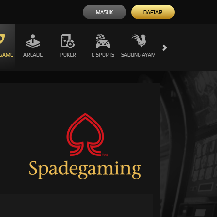
MASUK
DAFTAR
 GAME
ARCADE
POKER
E-SPORTS
SABUNG AYAM
PROMOSI