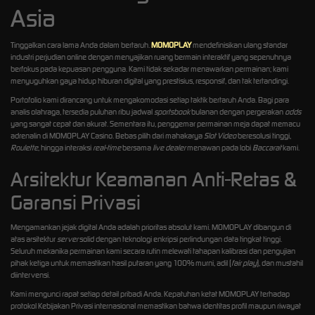
Asia
Tinggalkan cara lama Anda dalam bertaruh.
MOMOPLAY
mendefinisikan ulang standar
industri perjudian online dengan menyajikan ruang bermain interaktif yang sepenuhnya
berfokus pada kepuasan pengguna. Kami tidak sekadar menawarkan permainan; kami
menyuguhkan gaya hidup hiburan digital yang prestisius, responsif, dan tak tertandingi.
Portofolio kami dirancang untuk mengakomodasi setiap taktik bertaruh Anda. Bagi para
analis olahraga, tersedia puluhan ribu jadwal
sportsbook
bulanan dengan pergerakan
odds
yang sangat cepat dan akurat. Sementara itu, penggemar permainan meja dapat memacu
adrenalin di MOMOPLAY Casino. Bebas pilih dari mahakarya
Slot Video
beresolusi tinggi,
Roulette
, hingga interaksi
real-time
bersama
live dealer
menawan pada lobi
Baccarat
kami.
Arsitektur Keamanan Anti-Retas &
Garansi Privasi
Mengamankan jejak digital Anda adalah prioritas absolut kami. MOMOPLAY dibangun di
atas arsitektur
server
solid dengan teknologi enkripsi perlindungan data tingkat tinggi.
Seluruh mekanika permainan kami secara rutin melewati tahapan kalibrasi dan pengujian
pihak ketiga untuk memastikan hasil putaran yang 100% murni, adil (
fair play
), dan mustahil
diintervensi.
Kami mengunci rapat setiap detail pribadi Anda. Kepatuhan ketat MOMOPLAY terhadap
protokol Kebijakan Privasi internasional memastikan bahwa identitas profil maupun riwayat