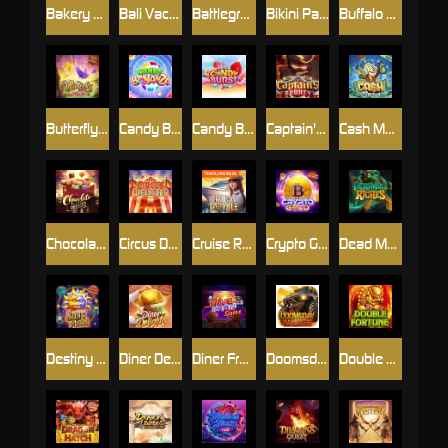
Bakery Bonanza
Bali Vacation
Battleground Royale
Bikini Paradise
Buffalo Win
Butterfly Blossom
Candy Bonanza
Candy Burst
Captain's Bounty
Cash Mania
Chocolate Deluxe
Circus Delight
Cruise Royale
Crypto Gold
Dead Man's Riches
Destiny of Sun and Moon
Diner Delights
Diner Frenzy Spins
Doomsday Rampage
Double Fortune