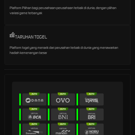
Platform Pilihan bagi perusahaan-perusahaan terbaik di dunia, dengan pilihan
variasi game terbanyak
TARUHAN TOGEL
Platform togel yang menarik dari perusahan terbaik di dunia yang menawarkan
hadiah kemenangan besar