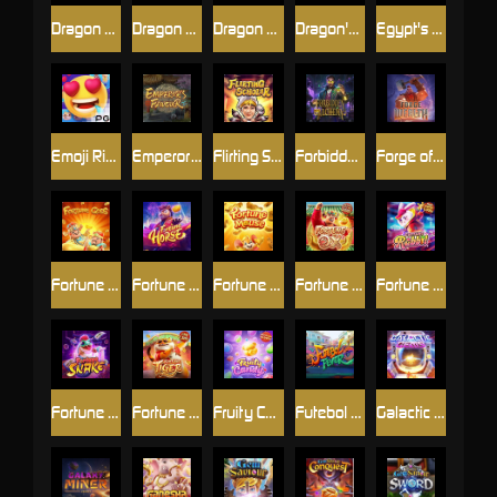
Dragon Hatch
Dragon Legend
Dragon Tiger Luck
Dragon's Treasure Quest
Egypt's Book of Mystery
Emoji Riches
Emperors Favour
Flirting Scholar
Forbidden Alchemy
Forge of Wealth
Fortune Gods
Fortune Horse
Fortune Mouse
Fortune Ox
Fortune Rabbit
Fortune Snake
Fortune Tiger
Fruity Candy
Futebol Fever
Galactic Gems