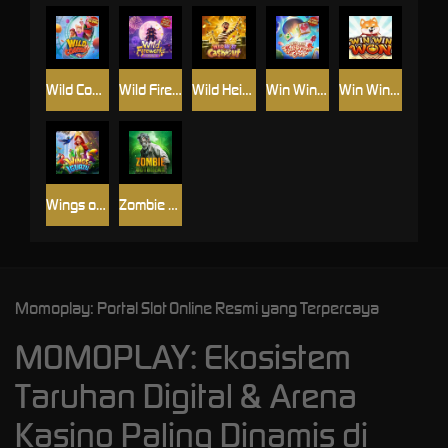
Wild Coaster
Wild Fireworks
Wild Heist Cashout
Win Win Fish Prawn Crab
Win Win Won
Wings of Iguazu
Zombie Outbreak
Momoplay: Portal Slot Online Resmi yang Terpercaya
MOMOPLAY: Ekosistem
Taruhan Digital & Arena
Kasino Paling Dinamis di