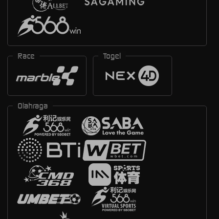
Race
Togel
Olahraga