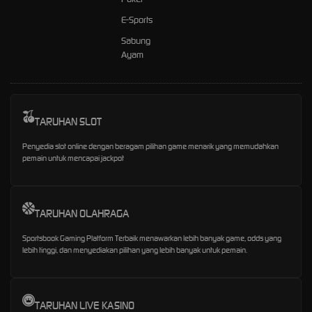
E-Sports
Sabung
Ayam
TARUHAN SLOT
Penyedia slot online dengan beragam pilihan game menarik yang memudahkan
pemain untuk mencapai jackpot
TARUHAN OLAHRAGA
Sportsbook Gaming Platform Terbaik menawarkan lebih banyak game, odds yang
lebih tinggi, dan menyediakan pilihan yang lebih banyak untuk pemain.
TARUHAN LIVE KASINO