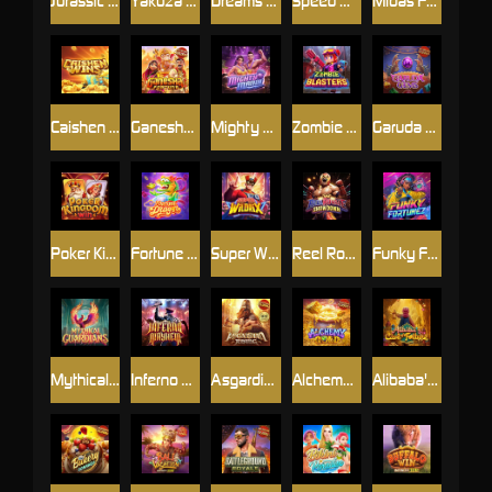
Jurassic Kingdom
Yakuza Honor
Dreams of Macau
Speed Winner
Midas Fortune
Caishen Wins
Ganesha Fortune
Mighty Mania
Zombie Blasters
Garuda Gems
Poker Kingdom Win
Fortune Dragon
Super Wildrix
Reel Royale Showdown
Funky Fortunez
Mythical Guardians
Inferno Mayhem
Asgardian Rising
Alchemy Gold
Alibaba's Cave of Fortune