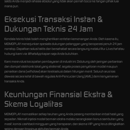
saldo Anda menjadi rahasia absolut yang tidak akan pernah bocor ke tangan pihak luar
mana pun.
Eksekusi Transaksi Instan &
Dukungan Teknis 24 Jam
Kendala teknis tidak boleh menghentikan rentetan kemenangan Anda. Oleh karena itu,
MOMOPLAY menerjunkan spesialis dukungan pelanggan yang beroperasi penuh 24 jam
nonstop. Dapatkan solusi taktis dan bersahabat secara langsung melalui fitur
Livechat
atau
hubungi kami via
WhatsApp
kapan saja Anda butuhkan.
Kami merevolusi kecepatan pembayaran di industri ini. Didukung oleh jaringan perbankan
dan dompet elektronik lokal yang ekstensif, segala proses penyetoran modal maupun
penarikan dana (
withdraw
) akan tereksekusi dalam hitungan menit. Seluruh arus kas
diawasi secara ketat di bawah regulasi Anti-Pencucian Uang (AML) demi kenyamanan
transaksi Anda.
Keuntungan Finansial Ekstra &
Skema Loyalitas
MOMOPLAY memastikan setiap taruhan yang Anda pasang memberikan imbal hasil yang
sepadan. Nikmati injeksi modal bermain ekstra melalui serangkaian bonus sambutan yang
masif, komisi
cashback
mingguan yang transparan, dan skema VIP yang terus ditingkatkan
seiring dengan tingginya aktivitas bermain Anda.