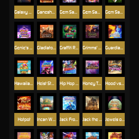
Galaxy Miner
Ganesha Gold
Gem Saviour
Gem Saviour Conquest
Gem Saviour Sword
Genie's 3 Wishes
Gladiator's Glory
Graffiti Rush
Grimms' Bounty: Hansel & Gretel
Guardians of Ice and Fire
Hawaiian Tiki
Heist Stakes
Hip Hop Panda
Honey Trap of Diao Chan
Hood vs Wolf
Hotpot
Incan Wonders
Jack Frost's Winter
Jack the Giant Hunter
Jewels of Prosperity