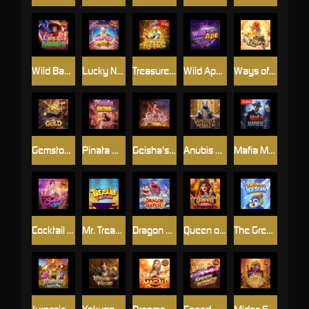
Wild Bandito
Lucky Neko
Treasures of Aztec
Wild Ape #3258
Ways of the Qilin
Gemstones Gold
Pinata Wins
Geisha's Revenge
Anubis Wrath
Mafia Mayhem
Cocktail Nights
Mr. Treasure’s Fortune
Dragon Hatch 2
Queen of Bounty
The Great Icescape