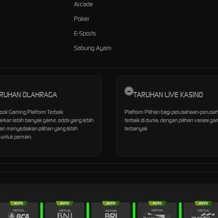
Arcade
Poker
E-Sports
Sabung Ayam
RUHAN OLAHRAGA
TARUHAN LIVE KASINO
ook Gaming Platform Terbaik
Platform Pilihan bagi perusahaan-perusa
kan lebih banyak game, odds yang lebih
terbaik di dunia, dengan pilihan variasi g
 dan menyediakan pilihan yang lebih
terbanyak
untuk pemain.