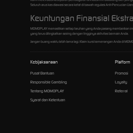
Seluruh arus kas diawasi secara ketat di bawah regulasi Anti-Pencucian U
Keuntungan Finansial Ekstr
MOMOPLAY memastikan setiap taruhan yang Anda pasang memberikan imbal h
yang terus ditingkatkan seiring dengan tingginya aktivitas bermain Anda.
Jangan buang waktu lebih lama lagi. Klaim kursi kemenangan Anda di MOMOP
Kebijaksanaan
Platform
Pusat Bantuan
Promosi
Responsible Gambling
Loyalty
Tentang MOMOPLAY
Referral
Syarat dan Ketentuan