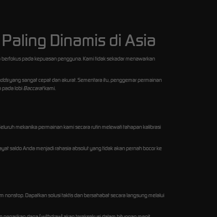
Paling Dinamis di Asia
nya berfokus pada kepuasan pengguna. Kami tidak sekadar menawarkan
dds
yang sangat cepat dan akurat. Sementara itu, penggemar permainan
pada lobi
Baccarat
kami.
. Seluruh mekanika permainan kami secara rutin melewati tahapan kalibrasi
ayat saldo Anda menjadi rahasia absolut yang tidak akan pernah bocor ke
nonstop. Dapatkan solusi taktis dan bersahabat secara langsung melalui
n penarikan dana (
withdraw
) akan tereksekusi dalam hitungan menit.