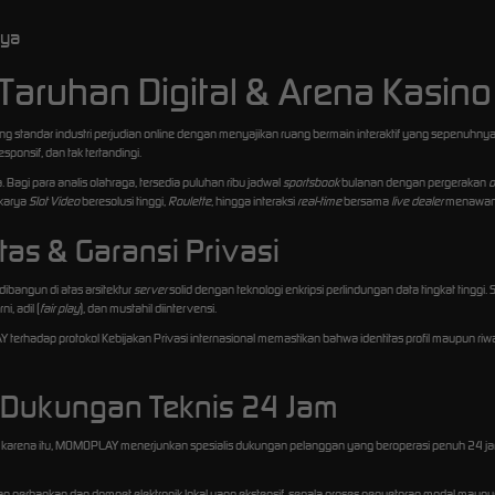
aya
ruhan Digital & Arena Kasino 
ng standar industri perjudian online dengan menyajikan ruang bermain interaktif yang sepenuh
ponsif, dan tak tertandingi.
 Bagi para analis olahraga, tersedia puluhan ribu jadwal
sportsbook
bulanan dengan pergerakan
o
akarya
Slot Video
beresolusi tinggi,
Roulette
, hingga interaksi
real-time
bersama
live dealer
menawan 
tas & Garansi Privasi
ibangun di atas arsitektur
server
solid dengan teknologi enkripsi perlindungan data tingkat tinggi
, adil (
fair play
), dan mustahil diintervensi.
terhadap protokol Kebijakan Privasi internasional memastikan bahwa identitas profil maupun riw
& Dukungan Teknis 24 Jam
 karena itu, MOMOPLAY menerjunkan spesialis dukungan pelanggan yang beroperasi penuh 24 jam 
ngan perbankan dan dompet elektronik lokal yang ekstensif, segala proses penyetoran modal maupu