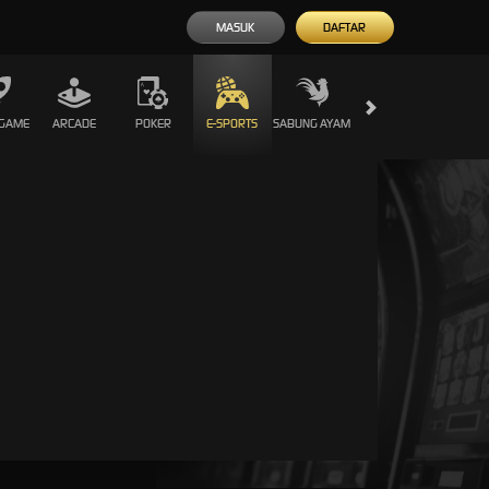
MASUK
DAFTAR
 GAME
ARCADE
POKER
E-SPORTS
SABUNG AYAM
PROMOSI