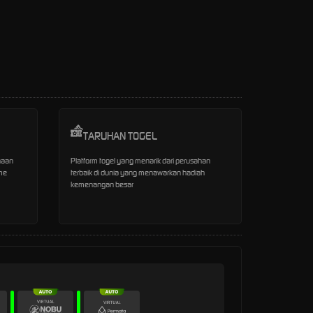
TARUHAN TOGEL
haan
Platform togel yang menarik dari perusahan
ame
terbaik di dunia yang menawarkan hadiah
kemenangan besar