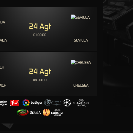
24 Agt
01.00.00
ADA
SEVILLA
24 Agt
04.00.00
ICH
CHELSEA