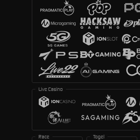
Live Casino
Race
Togel