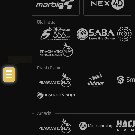
Olahraga
Tap Me!
Crash Game
Arcade