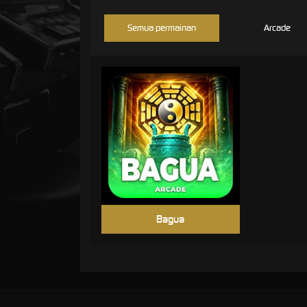
Semua permainan
Arcade
Bagua