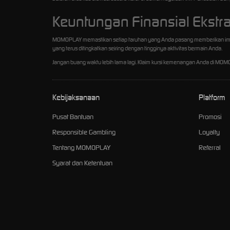
Keuntungan Finansial Ekstr
MOMOPLAY memastikan setiap taruhan yang Anda pasang memberikan imbal h
yang terus ditingkatkan seiring dengan tingginya aktivitas bermain Anda.
Jangan buang waktu lebih lama lagi. Klaim kursi kemenangan Anda di MOMOP
Kebijaksanaan
Platform
Pusat Bantuan
Promosi
Responsible Gambling
Loyalty
Tentang MOMOPLAY
Referral
Syarat dan Ketentuan