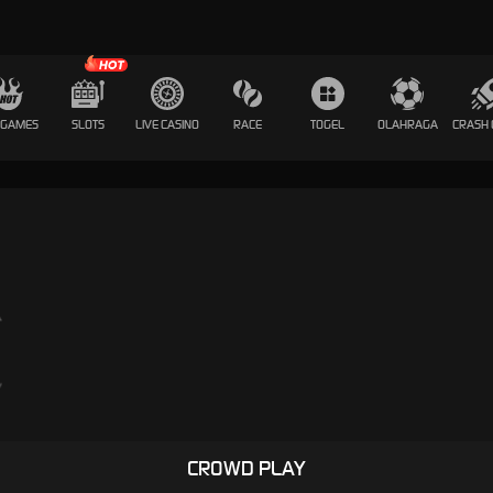
 GAMES
SLOTS
LIVE CASINO
RACE
TOGEL
OLAHRAGA
CRASH
CROWD PLAY