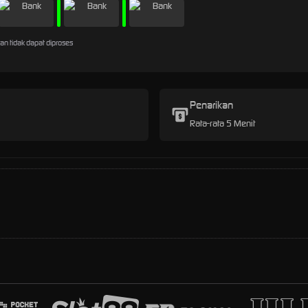
an tidak dapat diproses
Penarikan
Rata-rata 5 Menit