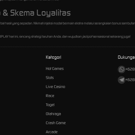
a & Skema Loyalitas
asil yang sepadan. Nikmati injeksi modal bermain ekstra melalui serangkaian bonus sambutan
LAY hari ini, rancang strategi taruhan Anda, dan wujudkan
jackpot
sensasional sekarang juga!
Kategori
Dukunga
Hot Games
+628
Slots
+628
Live Casino
Race
Togel
Olahraga
Crash Game
Arcade