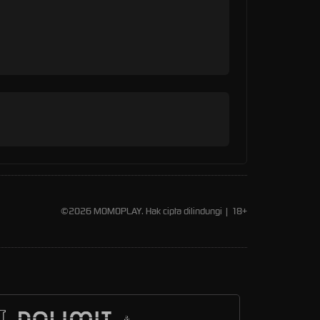
©2026 MOMOPLAY. Hak cipta dilindungi | 18+