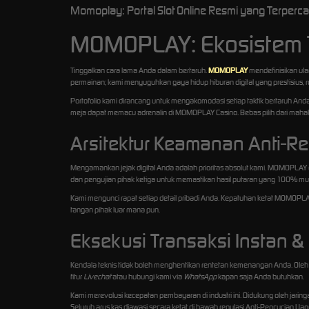
Momoplay: Portal Slot Online Resmi yang Terperc
MOMOPLAY: Ekosistem Ta
Tinggalkan cara lama Anda dalam bertaruh.
MOMOPLAY
mendefinisikan ula
permainan; kami menyuguhkan gaya hidup hiburan digital yang prestisius, res
Portofolio kami dirancang untuk mengakomodasi setiap taktik bertaruh Anda.
meja dapat memacu adrenalin di MOMOPLAY Casino. Bebas pilih dari mah
Arsitektur Keamanan Anti-Re
Mengamankan jejak digital Anda adalah prioritas absolut kami. MOMOPLAY d
dan pengujian pihak ketiga untuk memastikan hasil putaran yang 100% murni
Kami mengunci rapat setiap detail pribadi Anda. Kepatuhan ketat MOMOPLAY 
tangan pihak luar mana pun.
Eksekusi Transaksi Instan 
Kendala teknis tidak boleh menghentikan rentetan kemenangan Anda. Oleh
fitur
Livechat
atau hubungi kami via
WhatsApp
kapan saja Anda butuhkan.
Kami merevolusi kecepatan pembayaran di industri ini. Didukung oleh jari
Seluruh arus kas diawasi secara ketat di bawah regulasi Anti-Pencucian U