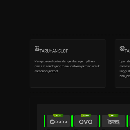
TARUHAN SLOT
TA
Penyedia slot online dengan beragam pilihan
Sportsb
game menarik yang memudahkan pemain untuk
menawar
mencapai jackpot
tinggi,
banyak 