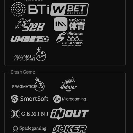
Crash Game