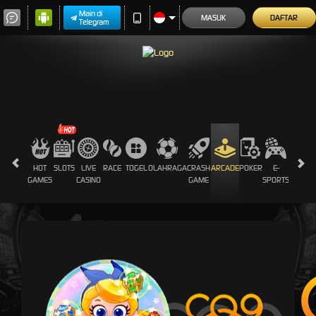
Main di
MASUK
DAFTAR
Telegram
HOT
SLOTS
LIVE
RACE
TOGEL
OLAHRAGA
CRASH
ARCADE
POKER
E-
SABUN
GAMES
CASINO
GAME
SPORTS
AYAM