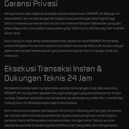
Garansi Privasi
Mengamankan jejak digital Anda adalah prioritas absolut kami. MOMOPLAY dibangun di
atas arsitektur
server
solid dengan teknologi enkripsi perlindungan data tingkat tinggi.
Seluruh mekanika permainan kami secara rutin melewati tahapan kalibrasi dan pengujian
pihak ketiga untuk memastikan hasil putaran yang 100% murni, adil (
fair play
), dan mustahil
diintervensi.
Kami mengunci rapat setiap detail pribadi Anda. Kepatuhan ketat MOMOPLAY terhadap
protokol Kebijakan Privasi internasional memastikan bahwa identitas profil maupun riwayat
saldo Anda menjadi rahasia absolut yang tidak akan pernah bocor ke tangan pihak luar
mana pun.
Eksekusi Transaksi Instan &
Dukungan Teknis 24 Jam
Kendala teknis tidak boleh menghentikan rentetan kemenangan Anda. Oleh karena itu,
MOMOPLAY menerjunkan spesialis dukungan pelanggan yang beroperasi penuh 24 jam
nonstop. Dapatkan solusi taktis dan bersahabat secara langsung melalui fitur
Livechat
atau
hubungi kami via
WhatsApp
kapan saja Anda butuhkan.
Kami merevolusi kecepatan pembayaran di industri ini. Didukung oleh jaringan perbankan
dan dompet elektronik lokal yang ekstensif, segala proses penyetoran modal maupun
penarikan dana (
withdraw
) akan tereksekusi dalam hitungan menit. Seluruh arus kas
diawasi secara ketat di bawah regulasi Anti-Pencucian Uang (AML) demi kenyamanan