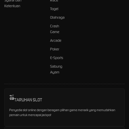
Syarat dan
Race
Ketentuan
Togel
Olahraga
Crash
Game
Arcade
Poker
E-Sports
Sabung
Ayam
TARUHAN SLOT
Penyedia slot online dengan beragam pilihan game menarik yang memudahkan
pemain untuk mencapai jackpot